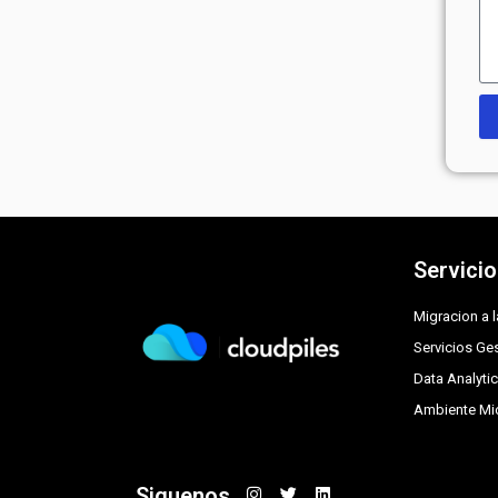
Servici
Migracion a 
Servicios G
Data Analyti
Ambiente Mi
I
T
L
Siguenos