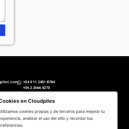
piles.com
​+54 9 11 2451 8784
+56 2 2666 4270
 Plomo 5630, P 9 (7560742) Las Condes, Santiago de Chile
Cookies en Cloudpiles
ros 3392, Piso 4 Of B (C1263) CABA, Buenos Aires
Utilizamos cookies propias y de terceros para mejorar tu
experiencia, analizar el uso del sitio y recordar tus
llars 193 (08005), Barcelona
preferencias.