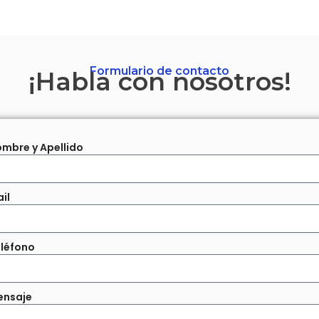
Formulario de contacto
¡Habla con nosotros!
mbre y Apellido
il
léfono
ensaje