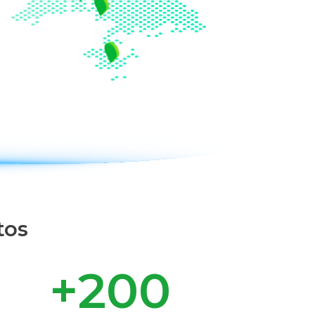
tos
+
200