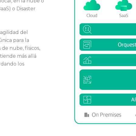
ocal, en la nube o
BaaS) o Disaster
agilidad del
nica para la
de nube, físicos,
tiende más allá
rdando los