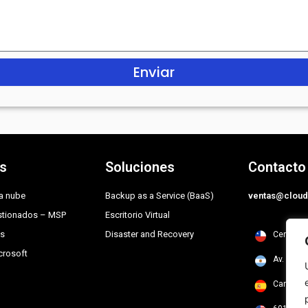
Enviar
os
Soluciones
Contacto
la nube
Backup as a Service (BaaS)
ventas@cloud
estionados – MSP
Escritorio Virtual
cs
Disaster and Recovery
Cerro El
crosoft
Av. Case
Carrer Pa