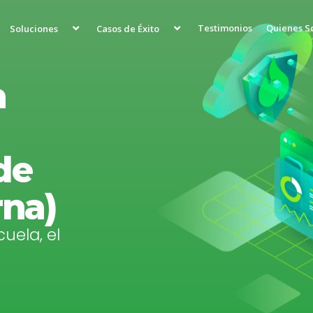
Testimonios
Quienes 
Soluciones
Casos de Éxito
a
de
na)
cuela, el