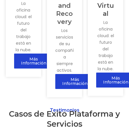
La
and
Virtu
oficina
Reco
al
cloud: el
very
La
futuro
oficina
del
Los
cloud: el
trabajo
servicios
futuro
está en
de su
del
la nube.
compañí
trabajo
a
Más
está en
Información
siempre
la nube.
activos.
Más
Más
Información
Información
Testimonios
Casos de Exito Plataforma y
Servicios