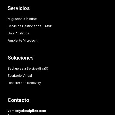
t
t
k
a
t
e
Servicios
g
e
d
r
r
i
a
n
Migracion a la nube
m
Servicios Gestionados – MSP
Data Analytics
Ambiente Microsoft
Soluciones
Backup as a Service (BaaS)
Escritorio Virtual
Disaster and Recovery
Contacto
ventas@cloudpiles.com