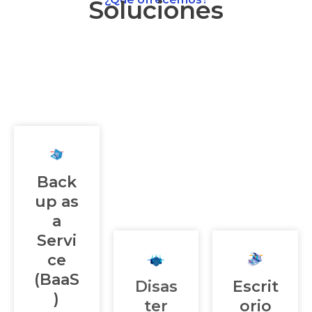
Soluciones
Back
up as
a
Servi
ce
(BaaS
Disas
Escrit
)
ter
orio