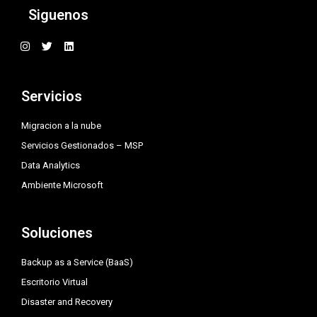
Siguenos
I
T
L
n
w
i
s
i
n
t
t
k
a
t
e
Servicios
g
e
d
r
r
i
a
n
Migracion a la nube
m
Servicios Gestionados – MSP
Data Analytics
Ambiente Microsoft
Soluciones
Backup as a Service (BaaS)
Escritorio Virtual
Disaster and Recovery