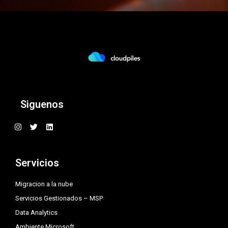
Siguenos
I
T
L
n
w
i
s
i
n
t
t
k
a
t
e
Servicios
g
e
d
r
r
i
a
n
Migracion a la nube
m
Servicios Gestionados – MSP
Data Analytics
Ambiente Microsoft