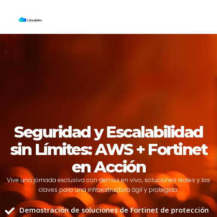
Skip
to
content
Seguridad y Escalabilidad
sin Límites: AWS + Fortinet
en Acción
Vive una jornada exclusiva con demos en vivo, soluciones reales y las
claves para una infraestructura ágil y protegida.
Demostración de soluciones de Fortinet de protección