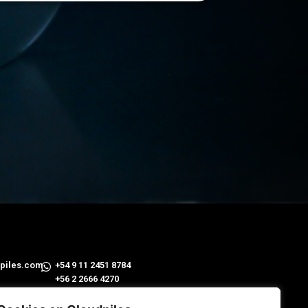
piles.com
​+54 9 11 2451 8784
+56 2 2666 4270
 Plomo 5630, P 9 (7560742) Las Condes, Santiago de Chile