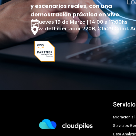
y escenarios reales, con una
demostración práctica en vivo.
Jueves 19 de Marzo | 14:00 a 17:00hs
Av. del Libertador 7208, C1429 Cdad. 
Servici
Migracion a 
Servicios G
Data Analyti