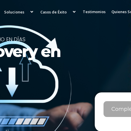
Testimonios
Quienes 
Soluciones
Casos de Éxito
O EN DÍAS
overy en
Complet