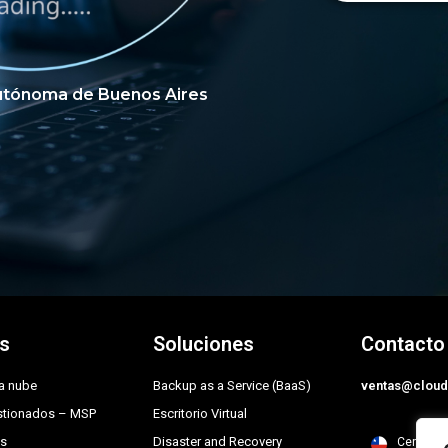
Autónoma de Buenos Aires
os
Soluciones
Contacto
la nube
Backup as a Service (BaaS)
ventas@cloud
estionados – MSP
Escritorio Virtual
cs
Disaster and Recovery
Cerro El