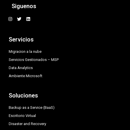
Siguenos
I
T
L
n
w
i
s
i
n
t
t
k
a
t
e
Servicios
g
e
d
r
r
i
a
n
Migracion a la nube
m
Servicios Gestionados – MSP
Data Analytics
Ambiente Microsoft
Soluciones
Backup as a Service (BaaS)
Escritorio Virtual
Disaster and Recovery